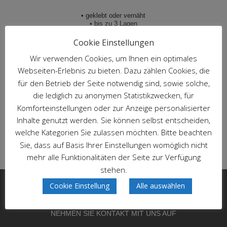
• geklebt oder vernäht
• bis zu 3 Lagen
• Papierflachsäcke mit Inliner (HDPE, LDPE, COEX)
• Papierflachsäcke mit PE-Beschichtung
Cookie Einstellungen
•
Bedruckung mit bis zu 10 Farben
Wir verwenden Cookies, um Ihnen ein optimales
Webseiten-Erlebnis zu bieten. Dazu zählen Cookies, die
für den Betrieb der Seite notwendig sind, sowie solche,
___________________________________________________________
die lediglich zu anonymen Statistikzwecken, für
___________________________________________________________
Komforteinstellungen oder zur Anzeige personalisierter
____________________
Inhalte genutzt werden. Sie können selbst entscheiden,
welche Kategorien Sie zulassen möchten. Bitte beachten
Zur Produktseite Papiersäcke
Sie, dass auf Basis Ihrer Einstellungen womöglich nicht
mehr alle Funktionalitäten der Seite zur Verfügung
stehen.
Cookie Einstellung
Alle auswählen
NEHMEN SIE KONTAKT MIT UNS AUF