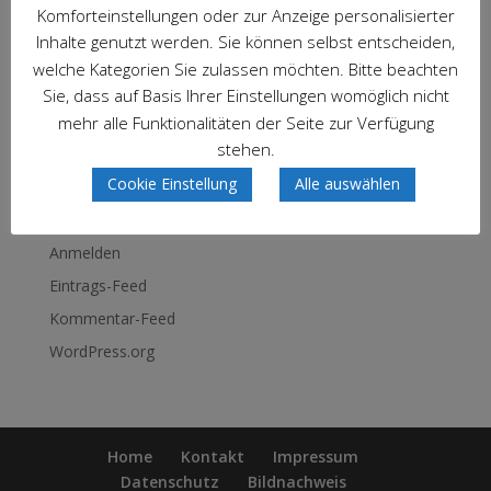
Neueste Kommentare
Komforteinstellungen oder zur Anzeige personalisierter
Inhalte genutzt werden. Sie können selbst entscheiden,
Archiv
welche Kategorien Sie zulassen möchten. Bitte beachten
Sie, dass auf Basis Ihrer Einstellungen womöglich nicht
mehr alle Funktionalitäten der Seite zur Verfügung
Kategorien
stehen.
Keine Kategorien
Cookie Einstellung
Alle auswählen
Meta
Anmelden
Eintrags-Feed
Kommentar-Feed
WordPress.org
Home
Kontakt
Impressum
Datenschutz
Bildnachweis