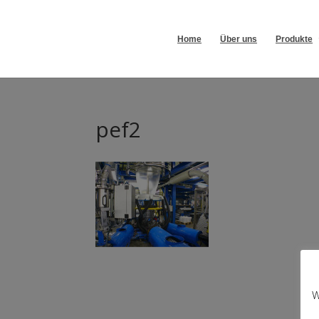
Home
Über uns
Produkte
pef2
W