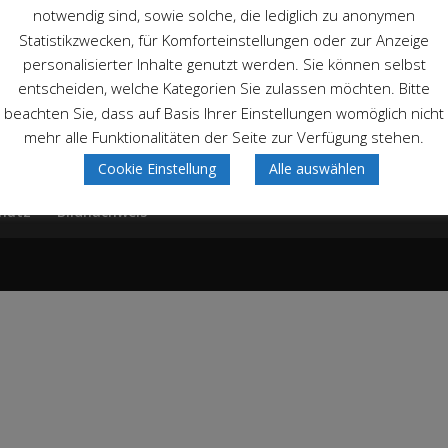
notwendig sind, sowie solche, die lediglich zu anonymen
Statistikzwecken, für Komforteinstellungen oder zur Anzeige
personalisierter Inhalte genutzt werden. Sie können selbst
entscheiden, welche Kategorien Sie zulassen möchten. Bitte
beachten Sie, dass auf Basis Ihrer Einstellungen womöglich nicht
mehr alle Funktionalitäten der Seite zur Verfügung stehen.
Cookie Einstellung
Alle auswählen
hutz
Bildnachweis